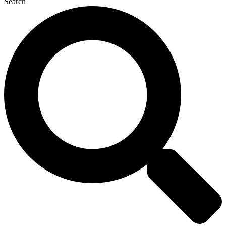
Search