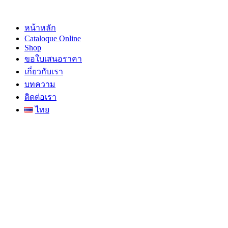
Skip
to
content
หน้าหลัก
Cataloque Online
Shop
ขอใบเสนอราคา
เกี่ยวกับเรา
บทความ
ติดต่อเรา
ไทย