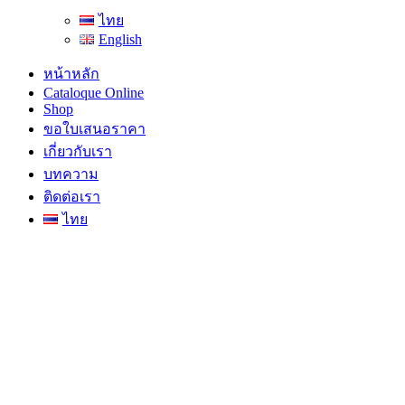
ไทย
English
หน้าหลัก
Cataloque Online
Shop
ขอใบเสนอราคา
เกี่ยวกับเรา
บทความ
ติดต่อเรา
ไทย