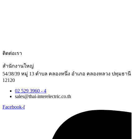
ติดต่อเรา​
สำนักงานใหญ่
54/38/39 หมู่ 13 ตำบล คลองหนึ่ง อำเภอ คลองหลวง ปทุมธานี
12120
02 529 3960 - 4
sales@thai-interelectric.co.th
Facebook-f