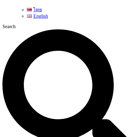
ไทย
English
Search