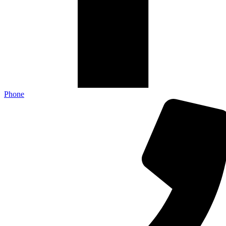
Phone