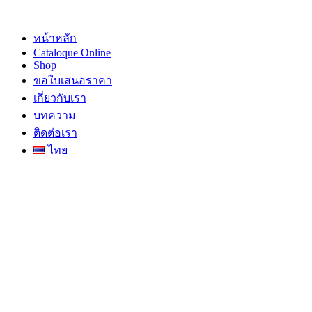
Skip
to
content
หน้าหลัก
Cataloque Online
Shop
ขอใบเสนอราคา
เกี่ยวกับเรา
บทความ
ติดต่อเรา
ไทย