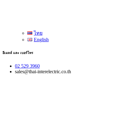
ไทย
English
อีเมลล์ และ เบอร์โทร
02 529 3960
sales@thai-interelectric.co.th