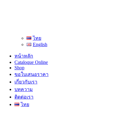
ไทย
English
หน้าหลัก
Cataloque Online
Shop
ขอใบเสนอราคา
เกี่ยวกับเรา
บทความ
ติดต่อเรา
ไทย