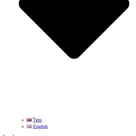
ไทย
English