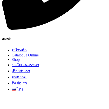
เมนูหลัก
หน้าหลัก
Cataloque Online
Shop
ขอใบเสนอราคา
เกี่ยวกับเรา
บทความ
ติดต่อเรา
ไทย