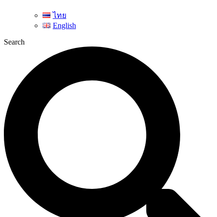
ไทย
English
Search