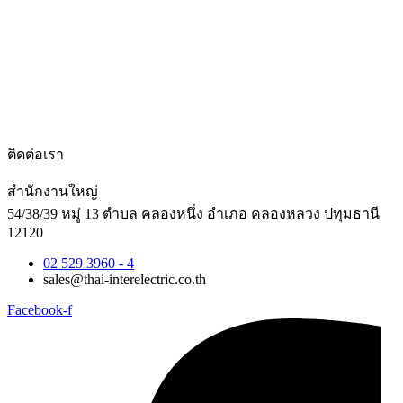
ติดต่อเรา​
สำนักงานใหญ่
54/38/39 หมู่ 13 ตำบล คลองหนึ่ง อำเภอ คลองหลวง ปทุมธานี
12120
02 529 3960 - 4
sales@thai-interelectric.co.th
Facebook-f