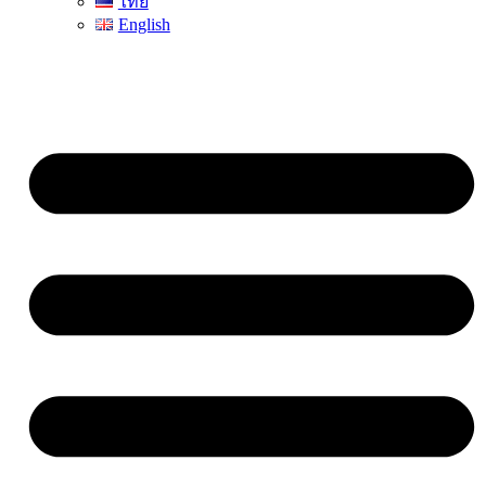
ไทย
English