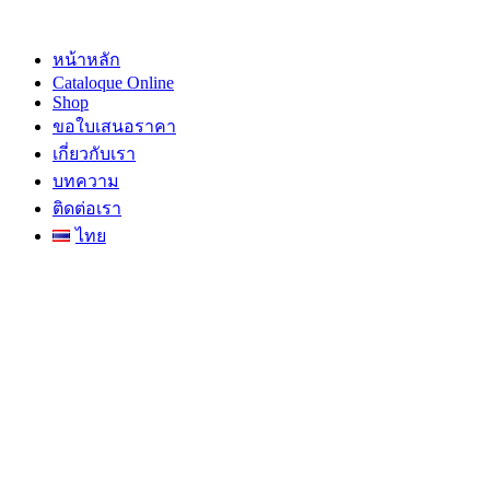
Skip
to
content
หน้าหลัก
Cataloque Online
Shop
ขอใบเสนอราคา
เกี่ยวกับเรา
บทความ
ติดต่อเรา
ไทย