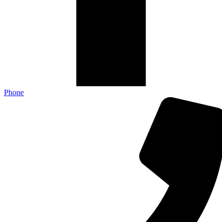
Phone