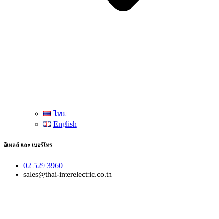
ไทย
English
อีเมลล์ และ เบอร์โทร
02 529 3960
sales@thai-interelectric.co.th