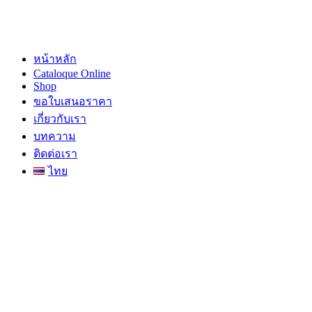
หน้าหลัก
Cataloque Online
Shop
ขอใบเสนอราคา
เกี่ยวกับเรา
บทความ
ติดต่อเรา
ไทย