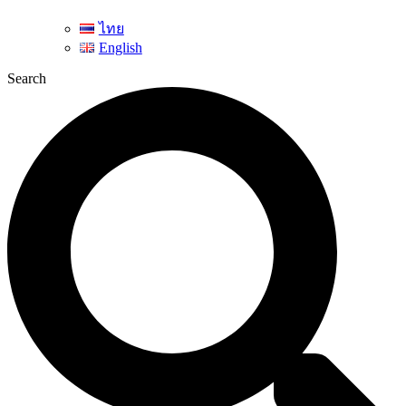
ไทย
English
Search