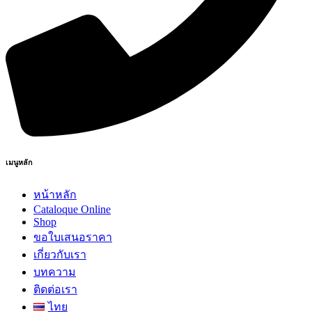
เมนูหลัก
หน้าหลัก
Cataloque Online
Shop
ขอใบเสนอราคา
เกี่ยวกับเรา
บทความ
ติดต่อเรา
ไทย