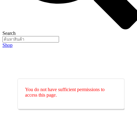
Search
Shop
You do not have sufficient permissions to
access this page.