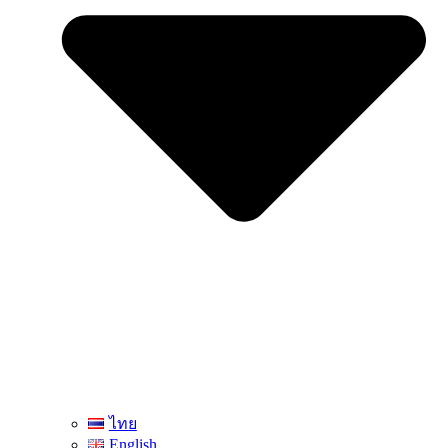
ไทย
English