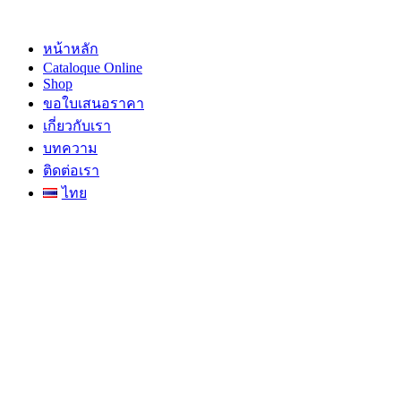
Skip
to
content
หน้าหลัก
Cataloque Online
Shop
ขอใบเสนอราคา
เกี่ยวกับเรา
บทความ
ติดต่อเรา
ไทย