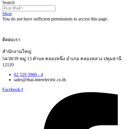
Search
Shop
You do not have sufficient permissions to access this page.
ติดต่อเรา​
สำนักงานใหญ่
54/38/39 หมู่ 13 ตำบล คลองหนึ่ง อำเภอ คลองหลวง ปทุมธานี
12120
02 529 3960 - 4
sales@thai-interelectric.co.th
Facebook-f