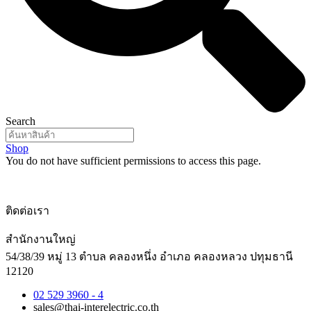
Search
Shop
You do not have sufficient permissions to access this page.
ติดต่อเรา​
สำนักงานใหญ่
54/38/39 หมู่ 13 ตำบล คลองหนึ่ง อำเภอ คลองหลวง ปทุมธานี
12120
02 529 3960 - 4
sales@thai-interelectric.co.th