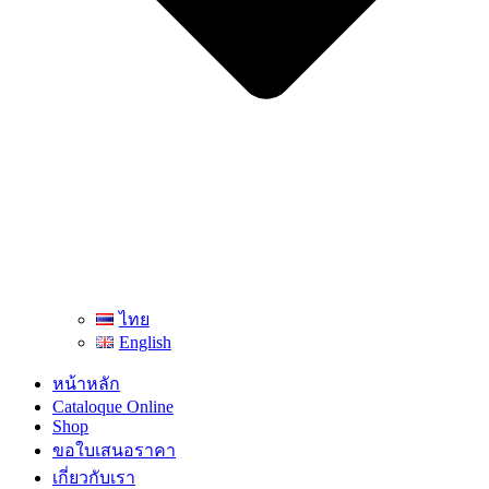
ไทย
English
หน้าหลัก
Cataloque Online
Shop
ขอใบเสนอราคา
เกี่ยวกับเรา