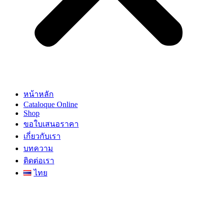
หน้าหลัก
Cataloque Online
Shop
ขอใบเสนอราคา
เกี่ยวกับเรา
บทความ
ติดต่อเรา
ไทย