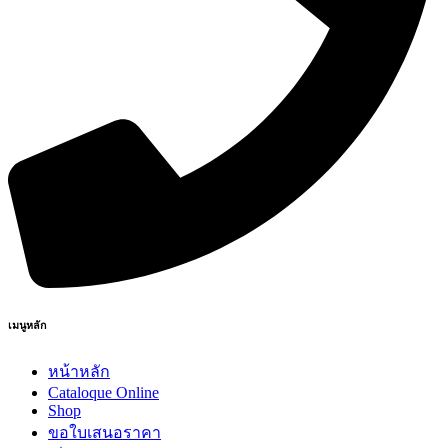
เมนูหลัก
หน้าหลัก
Cataloque Online
Shop
ขอใบเสนอราคา