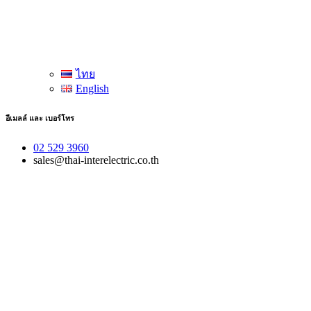
ไทย
English
อีเมลล์ และ เบอร์โทร
02 529 3960
sales@thai-interelectric.co.th