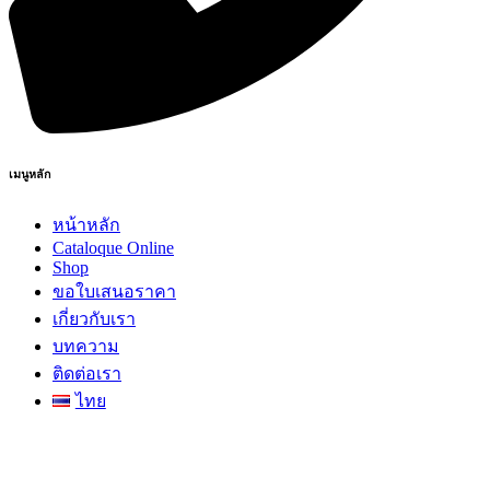
เมนูหลัก
หน้าหลัก
Cataloque Online
Shop
ขอใบเสนอราคา
เกี่ยวกับเรา
บทความ
ติดต่อเรา
ไทย