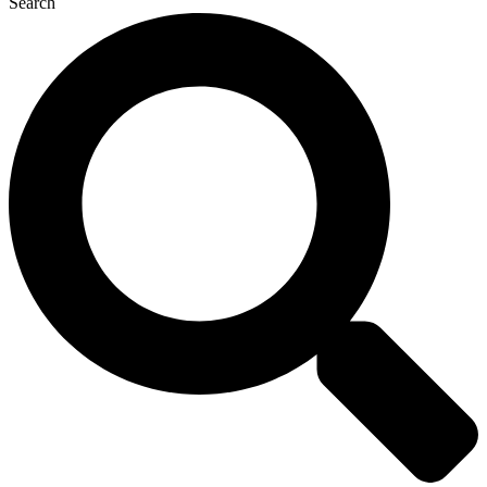
Search