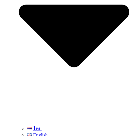
ไทย
English