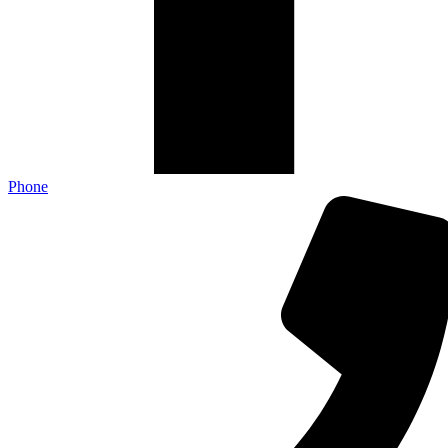
Phone