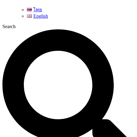
ไทย
English
Search