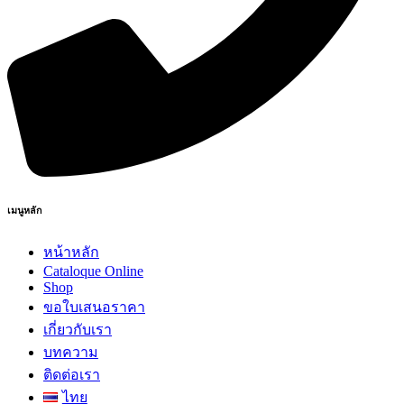
เมนูหลัก
หน้าหลัก
Cataloque Online
Shop
ขอใบเสนอราคา
เกี่ยวกับเรา
บทความ
ติดต่อเรา
ไทย