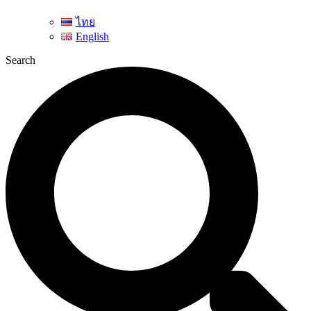
ไทย
English
Search