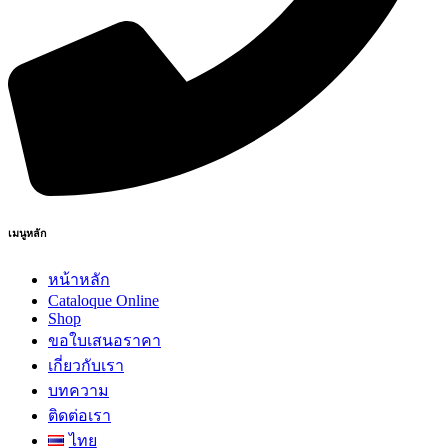
เมนูหลัก
หน้าหลัก
Cataloque Online
Shop
ขอใบเสนอราคา
เกี่ยวกับเรา
บทความ
ติดต่อเรา
ไทย