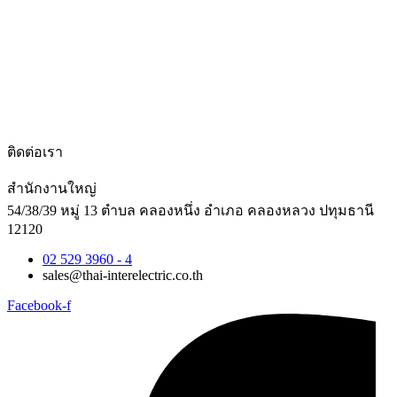
ติดต่อเรา​
สำนักงานใหญ่
54/38/39 หมู่ 13 ตำบล คลองหนึ่ง อำเภอ คลองหลวง ปทุมธานี
12120
02 529 3960 - 4
sales@thai-interelectric.co.th
Facebook-f