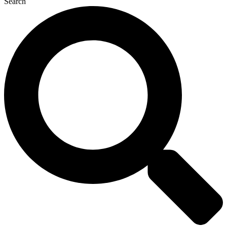
Search