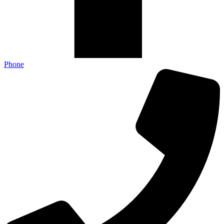
Phone