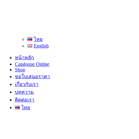
ไทย
English
หน้าหลัก
Cataloque Online
Shop
ขอใบเสนอราคา
เกี่ยวกับเรา
บทความ
ติดต่อเรา
ไทย