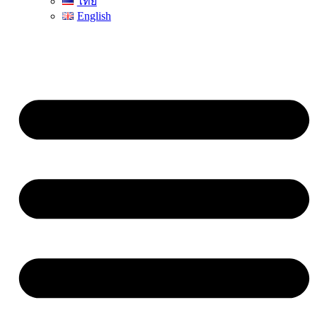
ไทย
English