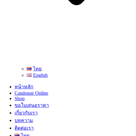
ไทย
English
หน้าหลัก
Cataloque Online
Shop
ขอใบเสนอราคา
เกี่ยวกับเรา
บทความ
ติดต่อเรา
ไทย