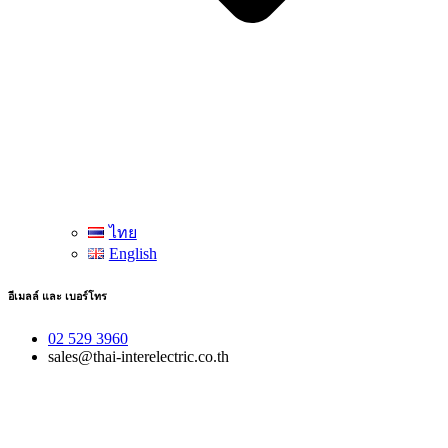
ไทย
English
อีเมลล์ และ เบอร์โทร
02 529 3960
sales@thai-interelectric.co.th