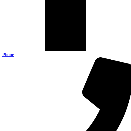
Phone