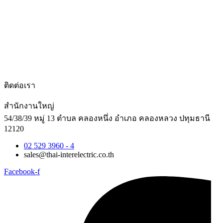
ติดต่อเรา​
สำนักงานใหญ่
54/38/39 หมู่ 13 ตำบล คลองหนึ่ง อำเภอ คลองหลวง ปทุมธานี
12120
02 529 3960 - 4
sales@thai-interelectric.co.th
Facebook-f