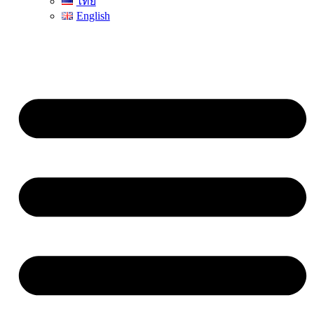
ไทย
English