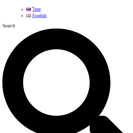
ไทย
English
Search