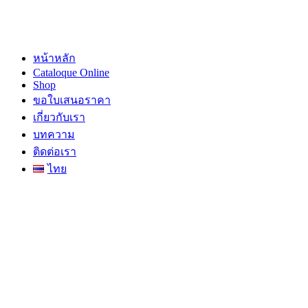
หน้าหลัก
Cataloque Online
Shop
ขอใบเสนอราคา
เกี่ยวกับเรา
บทความ
ติดต่อเรา
ไทย