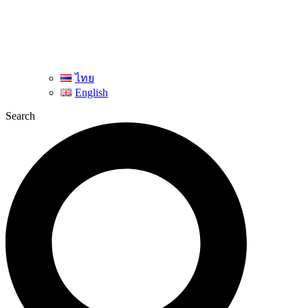
ไทย
English
Search