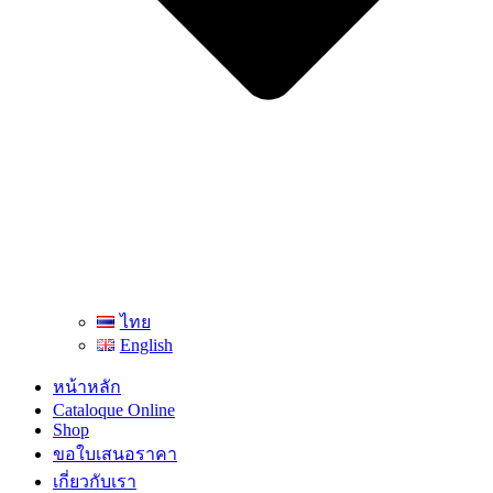
ไทย
English
หน้าหลัก
Cataloque Online
Shop
ขอใบเสนอราคา
เกี่ยวกับเรา