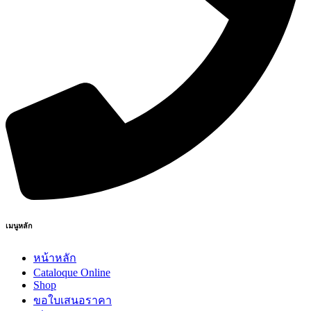
เมนูหลัก
หน้าหลัก
Cataloque Online
Shop
ขอใบเสนอราคา