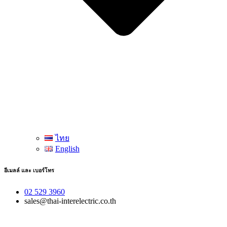
ไทย
English
อีเมลล์ และ เบอร์โทร
02 529 3960
sales@thai-interelectric.co.th