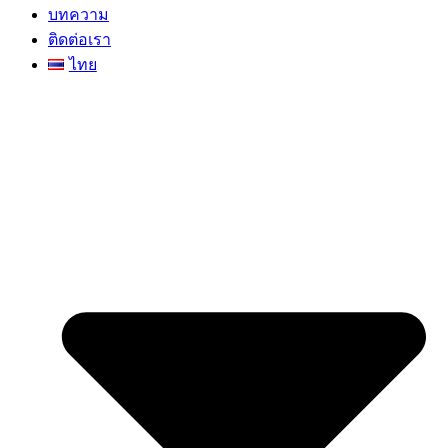
บทความ
ติดต่อเรา
ไทย