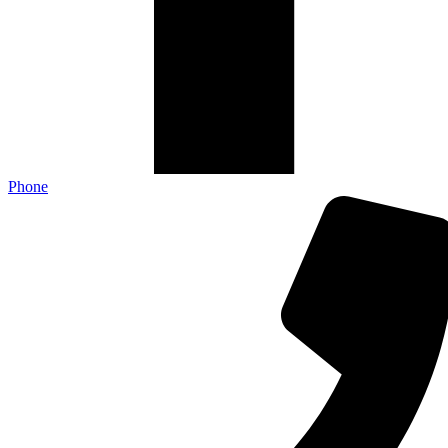
Phone