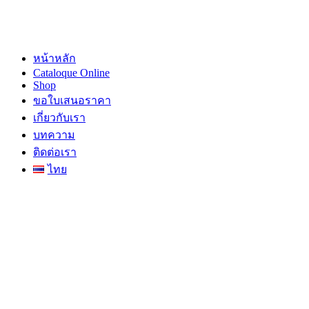
หน้าหลัก
Cataloque Online
Shop
ขอใบเสนอราคา
เกี่ยวกับเรา
บทความ
ติดต่อเรา
ไทย