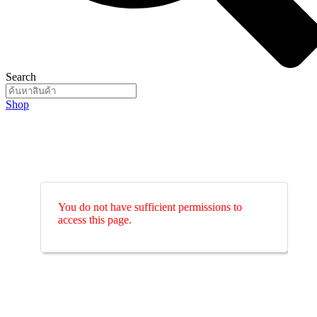
Search
Shop
You do not have sufficient permissions to
access this page.