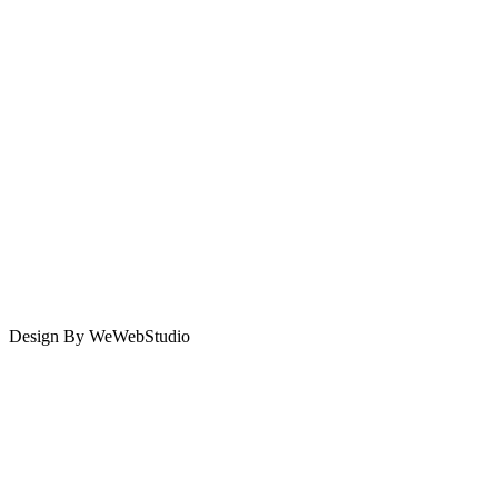
Design By WeWebStudio