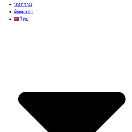
บทความ
ติดต่อเรา
ไทย