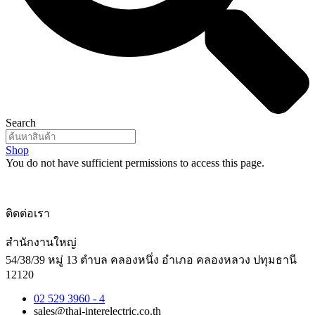
Search
Shop
You do not have sufficient permissions to access this page.
ติดต่อเรา​
สำนักงานใหญ่
54/38/39 หมู่ 13 ตำบล คลองหนึ่ง อำเภอ คลองหลวง ปทุมธานี
12120
02 529 3960 - 4
sales@thai-interelectric.co.th