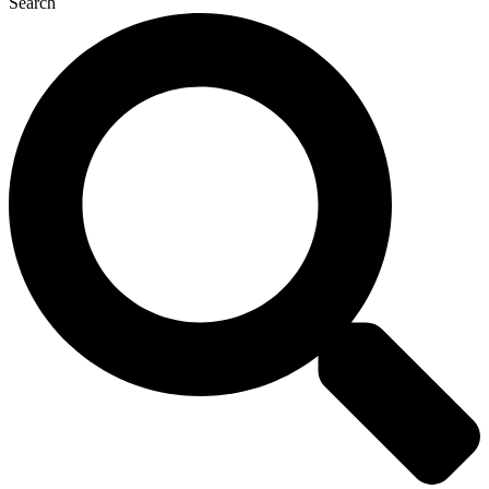
Search