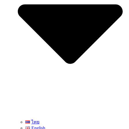
ไทย
English