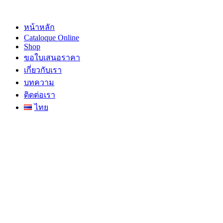
Skip
to
content
หน้าหลัก
Cataloque Online
Shop
ขอใบเสนอราคา
เกี่ยวกับเรา
บทความ
ติดต่อเรา
ไทย