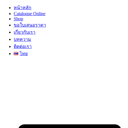
หน้าหลัก
Cataloque Online
Shop
ขอใบเสนอราคา
เกี่ยวกับเรา
บทความ
ติดต่อเรา
ไทย