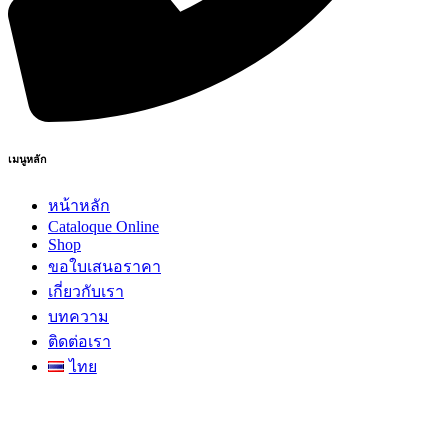
เมนูหลัก
หน้าหลัก
Cataloque Online
Shop
ขอใบเสนอราคา
เกี่ยวกับเรา
บทความ
ติดต่อเรา
ไทย