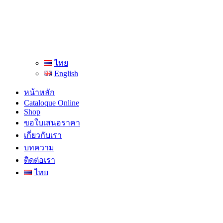
ไทย
English
หน้าหลัก
Cataloque Online
Shop
ขอใบเสนอราคา
เกี่ยวกับเรา
บทความ
ติดต่อเรา
ไทย