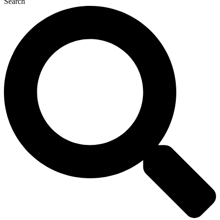
Search