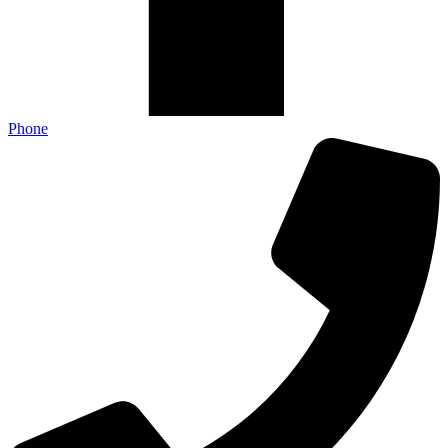
Phone