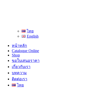
ไทย
English
หน้าหลัก
Cataloque Online
Shop
ขอใบเสนอราคา
เกี่ยวกับเรา
บทความ
ติดต่อเรา
ไทย