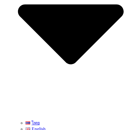
ไทย
English