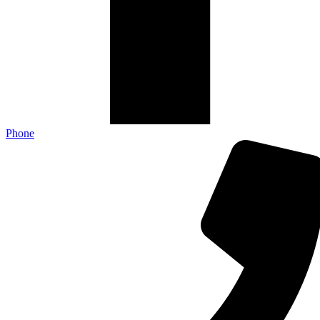
Phone