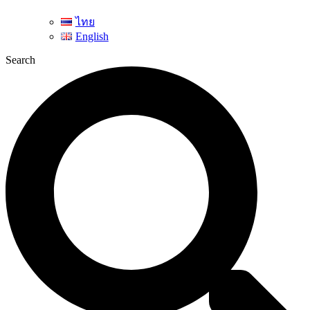
ไทย
English
Search