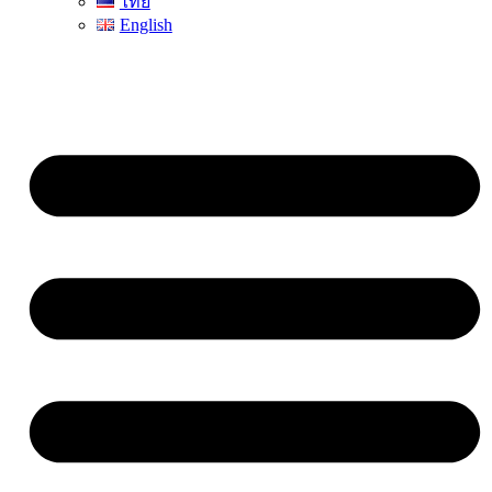
ไทย
English