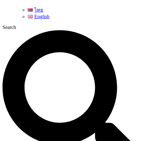
ไทย
English
Search