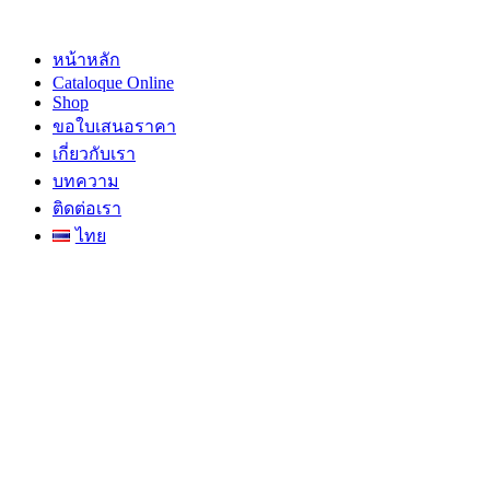
Skip
to
content
หน้าหลัก
Cataloque Online
Shop
ขอใบเสนอราคา
เกี่ยวกับเรา
บทความ
ติดต่อเรา
ไทย