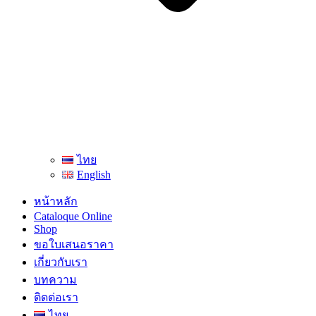
ไทย
English
หน้าหลัก
Cataloque Online
Shop
ขอใบเสนอราคา
เกี่ยวกับเรา
บทความ
ติดต่อเรา
ไทย