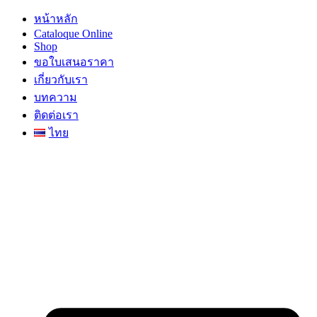
หน้าหลัก
Cataloque Online
Shop
ขอใบเสนอราคา
เกี่ยวกับเรา
บทความ
ติดต่อเรา
ไทย