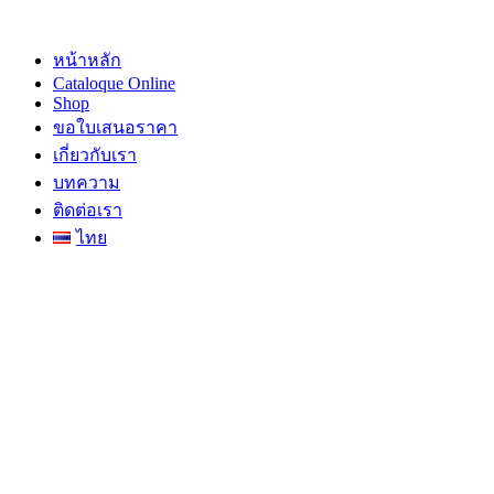
Skip
to
content
หน้าหลัก
Cataloque Online
Shop
ขอใบเสนอราคา
เกี่ยวกับเรา
บทความ
ติดต่อเรา
ไทย