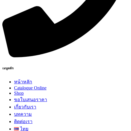
เมนูหลัก
หน้าหลัก
Cataloque Online
Shop
ขอใบเสนอราคา
เกี่ยวกับเรา
บทความ
ติดต่อเรา
ไทย