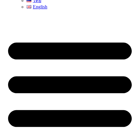
ไทย
English