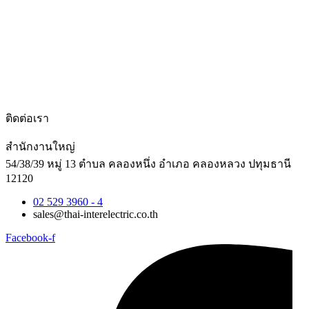
ติดต่อเรา​
สำนักงานใหญ่
54/38/39 หมู่ 13 ตำบล คลองหนึ่ง อำเภอ คลองหลวง ปทุมธานี
12120
02 529 3960 - 4
sales@thai-interelectric.co.th
Facebook-f