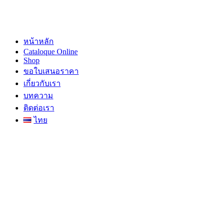
หน้าหลัก
Cataloque Online
Shop
ขอใบเสนอราคา
เกี่ยวกับเรา
บทความ
ติดต่อเรา
ไทย