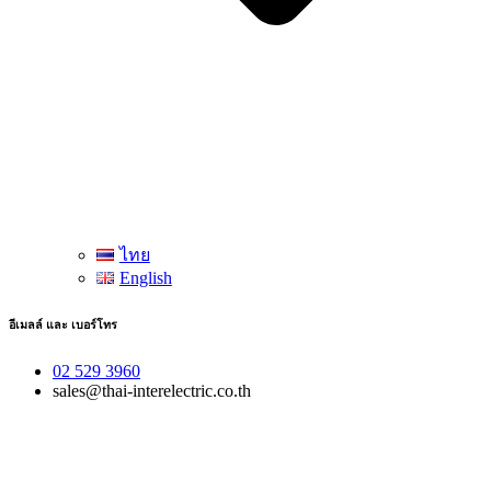
ไทย
English
อีเมลล์ และ เบอร์โทร
02 529 3960
sales@thai-interelectric.co.th