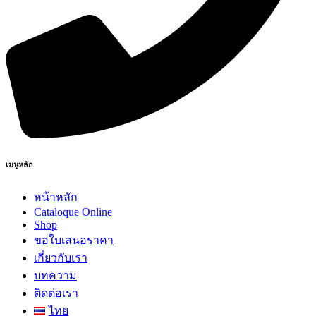
เมนูหลัก
หน้าหลัก
Cataloque Online
Shop
ขอใบเสนอราคา
เกี่ยวกับเรา
บทความ
ติดต่อเรา
ไทย