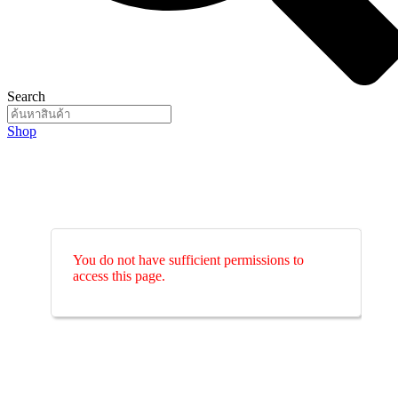
Search
Shop
You do not have sufficient permissions to
access this page.