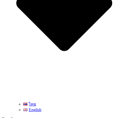
ไทย
English