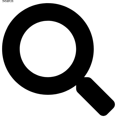
Search