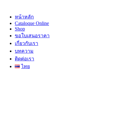
Skip
to
content
หน้าหลัก
Cataloque Online
Shop
ขอใบเสนอราคา
เกี่ยวกับเรา
บทความ
ติดต่อเรา
ไทย