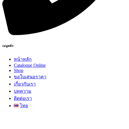
เมนูหลัก
หน้าหลัก
Cataloque Online
Shop
ขอใบเสนอราคา
เกี่ยวกับเรา
บทความ
ติดต่อเรา
ไทย