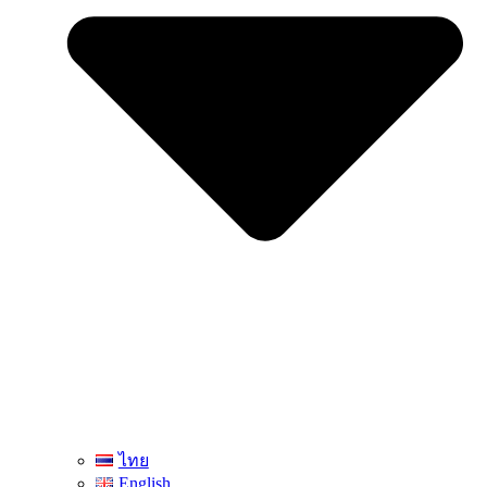
ไทย
English