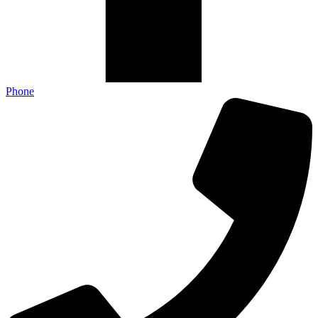
Phone