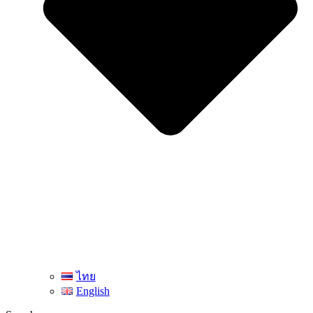
ไทย
English