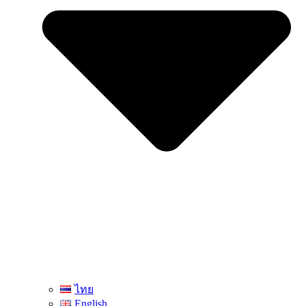
ไทย
English