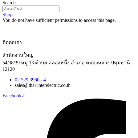
Search
Shop
You do not have sufficient permissions to access this page.
ติดต่อเรา​
สำนักงานใหญ่
54/38/39 หมู่ 13 ตำบล คลองหนึ่ง อำเภอ คลองหลวง ปทุมธานี
12120
02 529 3960 - 4
sales@thai-interelectric.co.th
Facebook-f