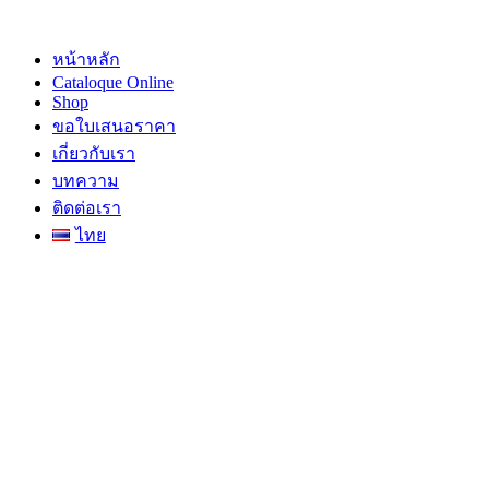
Skip
to
content
หน้าหลัก
Cataloque Online
Shop
ขอใบเสนอราคา
เกี่ยวกับเรา
บทความ
ติดต่อเรา
ไทย