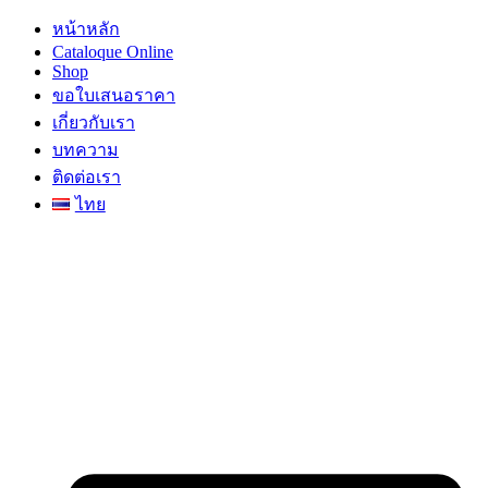
หน้าหลัก
Cataloque Online
Shop
ขอใบเสนอราคา
เกี่ยวกับเรา
บทความ
ติดต่อเรา
ไทย