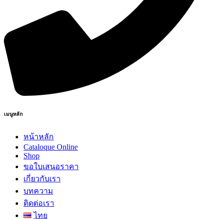
เมนูหลัก
หน้าหลัก
Cataloque Online
Shop
ขอใบเสนอราคา
เกี่ยวกับเรา
บทความ
ติดต่อเรา
ไทย