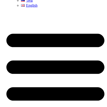
ไทย
English