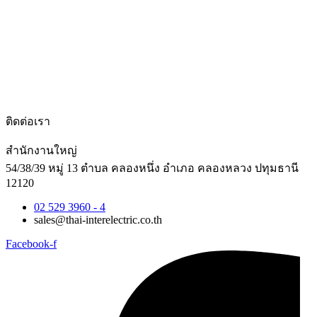
ติดต่อเรา​
สำนักงานใหญ่
54/38/39 หมู่ 13 ตำบล คลองหนึ่ง อำเภอ คลองหลวง ปทุมธานี
12120
02 529 3960 - 4
sales@thai-interelectric.co.th
Facebook-f