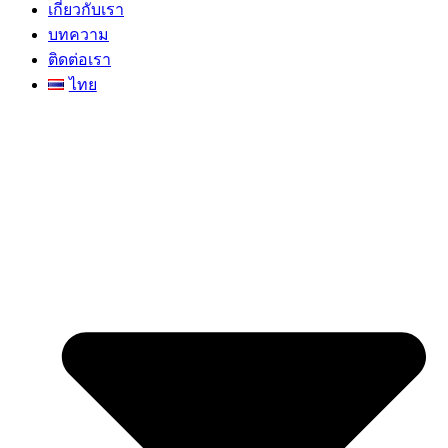
เกี่ยวกับเรา
บทความ
ติดต่อเรา
ไทย