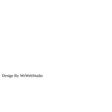
Design By WeWebStudio