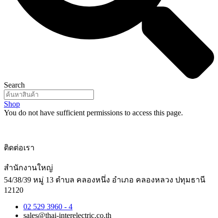
Search
Shop
You do not have sufficient permissions to access this page.
ติดต่อเรา​
สำนักงานใหญ่
54/38/39 หมู่ 13 ตำบล คลองหนึ่ง อำเภอ คลองหลวง ปทุมธานี
12120
02 529 3960 - 4
sales@thai-interelectric.co.th